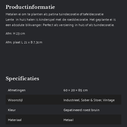
Productinformatie
Metalen ei om te planten als patina tuindecoratie of tafeldecoratie
Lente in huis halen is kinderspel met de roestdecoratie. Het geplante ei is
een absolute blikvanger. Perfect als versiering in huis of als tuindecoratie.
Afm: H 23 cm
Afm; plaat L 21 x B 7,3cm
Specificaties
Afmetingen
60 × 20 × 85 cm
Woonstijl
Industrieel, Sober & Stoer, Vintage
Kleur
Gepatineerd roest bruin
Materiaal
Metaal