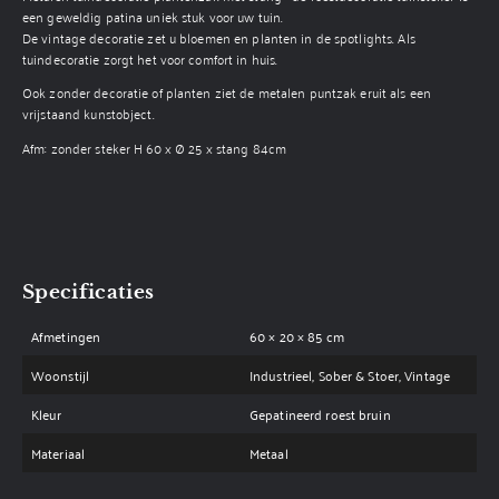
een geweldig patina uniek stuk voor uw tuin.
De vintage decoratie zet u bloemen en planten in de spotlights. Als
tuindecoratie zorgt het voor comfort in huis.
Ook zonder decoratie of planten ziet de metalen puntzak eruit als een
vrijstaand kunstobject.
Afm: zonder steker H 60 x Ø 25 x stang 84cm
Specificaties
Afmetingen
60 × 20 × 85 cm
Woonstijl
Industrieel, Sober & Stoer, Vintage
Kleur
Gepatineerd roest bruin
Materiaal
Metaal