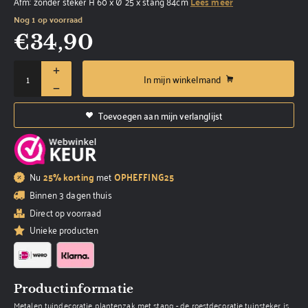
Afm: zonder steker H 60 x Ø 25 x stang 84cm
Lees meer
Nog 1 op voorraad
€
34,90
In mijn winkelmand
Toevoegen aan mijn verlanglijst
Nu
25% korting
met
OPHEFFING25
Binnen 3 dagen thuis
Direct op voorraad
Unieke producten
Productinformatie
Metalen tuindecoratie plantenzak met stang - de roestdecoratie tuinsteker is