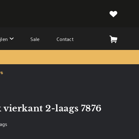
jlen
Sale
Contact
76
vierkant 2-laags 7876
aags