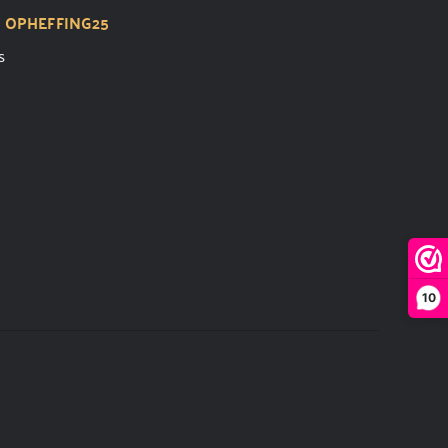
t
OPHEFFING25
s
10