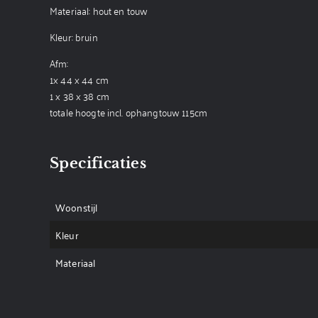
Materiaal: hout en touw
Kleur: bruin
Afm:
1x 44 x 44 cm
1 x 38 x 38 cm
totale hoogte incl. ophangtouw 115cm
Specificaties
Woonstijl
Kleur
Materiaal