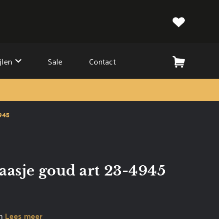
jlen
Sale
Contact
4945
aasje goud art 23-4945
cm
Lees meer