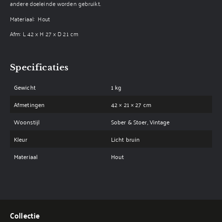
andere doeleinde worden gebruikt.
Materiaal: Hout
Afm: L 42 x H 27 x D 21 cm
Specificaties
Gewicht
1 kg
Afmetingen
42 × 21 × 27 cm
Woonstijl
Sober & Stoer, Vintage
Kleur
Licht bruin
Materiaal
Hout
Collectie