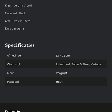
Kleur: vergrijst/ bruin
Materiaal: Hout
Afm: H 25 x Ø 12cm
Excl; decoratie
Specificaties
Afmetingen
12 × 25 cm
Woonstijl
Industrieel, Sober & Stoer, Vintage
Kleur
Vergrijst
Materiaal
Hout
Collectie