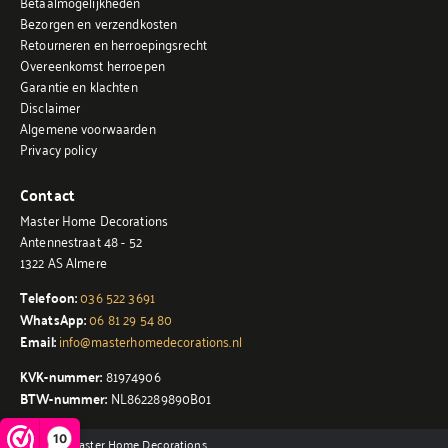
Betaalmogelijkheden
Bezorgen en verzendkosten
Retourneren en herroepingsrecht
Overeenkomst herroepen
Garantie en klachten
Disclaimer
Algemene voorwaarden
Privacy policy
Contact
Master Home Decorations
Antennestraat 48 - 52
1322 AS Almere
Telefoon:
036 522 3691
WhatsApp:
06 81 29 54 80
Email:
info@masterhomedecorations.nl
KVK-nummer:
81974906
BTW-nummer:
NL862289890B01
10
© 2026 - Master Home Decorations