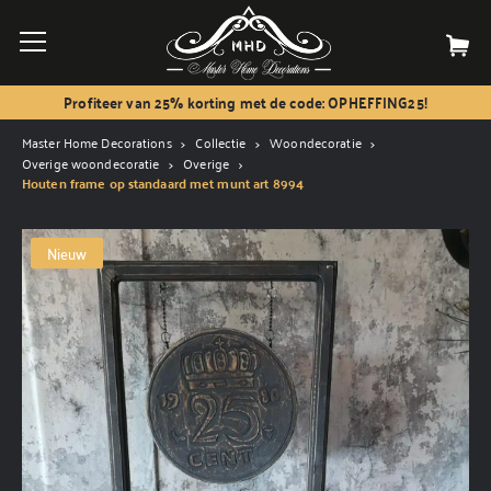
Profiteer van 25% korting met de code: OPHEFFING25!
Master Home Decorations
Collectie
Woondecoratie
Overige woondecoratie
Overige
Houten frame op standaard met munt art 8994
Nieuw