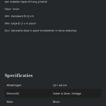
een metalen lepel of hang pinakel
Kleur: bruin
Afm: standaard B 23 cm
Afm: luikje B 17 x H 40cm
Excl. decoratie deze is apart te bestellen in deze webshop
Specificaties
Afmetingen
23 × 40 cm
Woonstijl
Sober & Stoer, Vintage
Kleur
Bruin