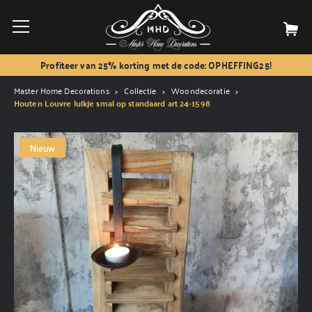
Profiteer van 25% korting met de code: OPHEFFING25!
Master Home Decorations
Collectie
Woondecoratie
Houten Louvre luikje smal op standaard art 24-1598
Nieuw