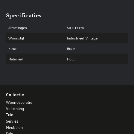
Specificaties
Afmetingen
50 × 13 cm
Woonstijl
Industrieel, Vintage
Kleur
Bruin
Materiaal
Hout
Collectie
Woondecoratie
Verlichting
Tuin
Servies
Meubelen
Sale