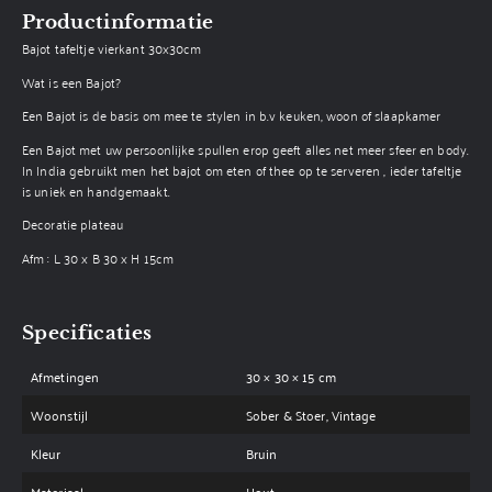
Productinformatie
Bajot tafeltje vierkant 30x30cm
Wat is een Bajot?
Een Bajot is de basis om mee te stylen in b.v keuken, woon of slaapkamer
Een Bajot met uw persoonlijke spullen erop geeft alles net meer sfeer en body.
In India gebruikt men het bajot om eten of thee op te serveren , ieder tafeltje
is uniek en handgemaakt.
Decoratie plateau
Afm : L 30 x B 30 x H 15cm
Specificaties
Afmetingen
30 × 30 × 15 cm
Woonstijl
Sober & Stoer, Vintage
Kleur
Bruin
Materiaal
Hout