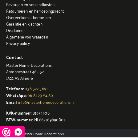
Bezorgen en verzendkosten
Retourneren en herroepingsrecht
Overeenkomst herroepen
Garantie en klachten
Disclaimer
Algemene voorwaarden
Privacy policy
Contact
Master Home Decorations
Antennestraat 48 - 52
1322 AS Almere
Telefoon:
036 522 3691
WhatsApp:
06 81 29 54 80
Email:
info@masterhomedecorations.nl
KVK-nummer:
81974906
BTW-nummer:
NL862289890B01
10
© 2026 - Master Home Decorations