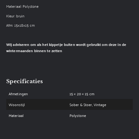
Materiaal: Polystone
Kleur: bruin
Afm: 15x18x15 cm
Wij adviseren om als het kippetje buiten wordt gebruikt om deze in de
wintermaanden binnen te zetten
Specificaties
Afmetingen
15 × 20 × 15 cm
Woonstijl
Sober & Stoer, Vintage
Materiaal
Polystone