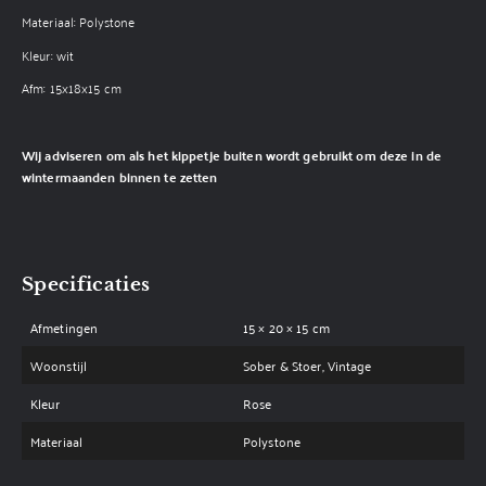
Materiaal: Polystone
Kleur: wit
Afm: 15x18x15 cm
Wij adviseren om als het kippetje buiten wordt gebruikt om deze in de
wintermaanden binnen te zetten
Specificaties
Afmetingen
15 × 20 × 15 cm
Woonstijl
Sober & Stoer, Vintage
Kleur
Rose
Materiaal
Polystone