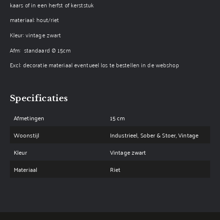
kaars of in een herfst of kerststuk
materiaal: hout/riet
Kleur: vintage zwart
Afm: standaard Ø 15cm
Excl: decoratie materiaal eventueel los te bestellen in de webshop
Specificaties
Afmetingen
15 cm
Woonstijl
Industrieel, Sober & Stoer, Vintage
Kleur
Vintage zwart
Materiaal
Riet