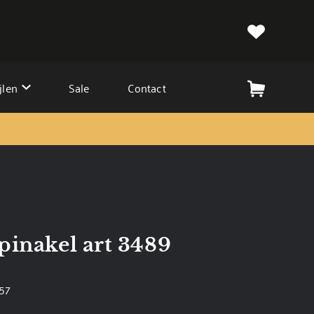
jlen
Sale
Contact
pinakel art 3489
057