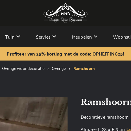
Tuin
Servies
Meubelen
Woonsti
Profiteer van 25% korting met de code: OPHEFFING25!
Overige woondecoratie
Overige
Ramshoorn
Ramshoor
Decoratieve ramshoorn
Afm: +/- L 28 x B 9cm
L