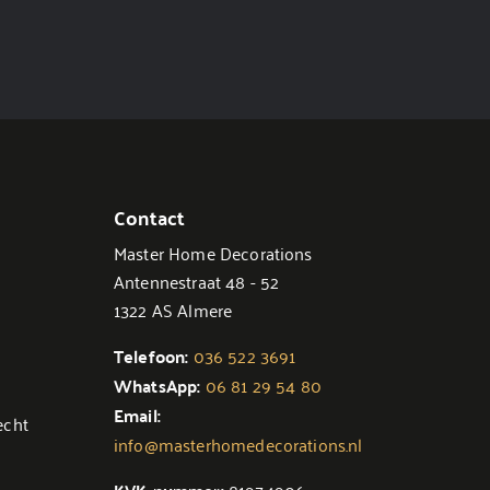
Contact
Master Home Decorations
Antennestraat 48 - 52
1322 AS Almere
Telefoon:
036 522 3691
WhatsApp:
06 81 29 54 80
Email:
echt
info@masterhomedecorations.nl
81974906