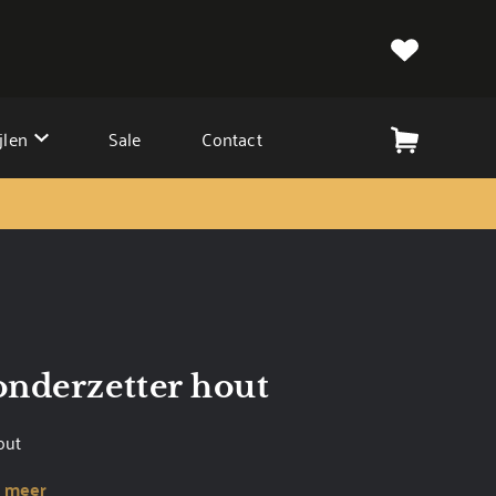
jlen
Sale
Contact
onderzetter hout
out
 meer