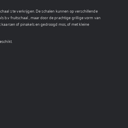
schaal 1 te verkrijgen. De schalen kunnen op verschillende
s b.v fruitschaal , maar door de prachtige grillige vorm van
et kaarsen of pinakels en gedroogd mos, of met kleine
eschikt.