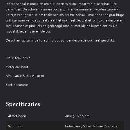
Iedere schaal is uniek en om die reden is er ook maar van elke schaal 1 te
verkrijgen. De schalen kunnen op verschillende manieren worden gebruikt.
Ze zijn zeer geschikt om te dienen als b.v fruitschaal , maar door de prachtige
grillige vorm van de schaal staat het ook heel decoratief om b.v. te decoreren
met kaarsen of pinakels en gedroogd mos, of met kleine kunstplantjes. De
mogelijkheden zijn eindeloos.
De schaal op zich is al prachtig dus zonder decoratie ook heel geschikt.
Kleur: teak bruin
Materiaal: hout
Afm: L40 x B38 x H 10cm
Excl; decoratie
Specificaties
Afmetingen
40 × 38 × 10 cm
Woonstijl
Industrieel, Sober & Stoer, Vintage