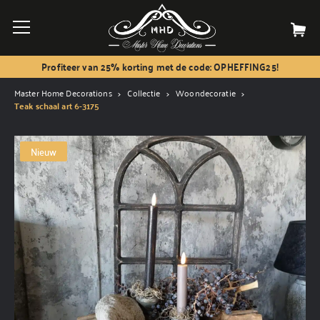
Profiteer van 25% korting met de code: OPHEFFING25!
Master Home Decorations
Collectie
Woondecoratie
Teak schaal art 6-3175
Nieuw