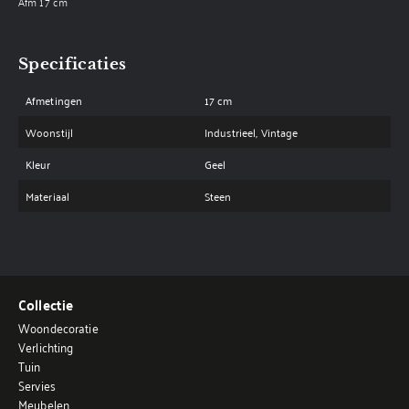
Afm 17 cm
Specificaties
Afmetingen
17 cm
Woonstijl
Industrieel, Vintage
Kleur
Geel
Materiaal
Steen
Collectie
Woondecoratie
Verlichting
Tuin
Servies
Meubelen