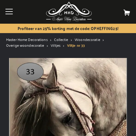
Profiteer van 25% korting met de code: OPHEFFING25!
Master Home Decorations
Collectie
Woondecoratie
Overige woondecoratie
Viltjes
Viltje nr 33