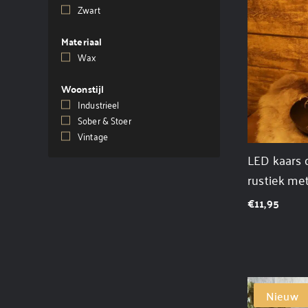
Zwart
(3)
Materiaal
Wax
(4)
Woonstijl
Industrieel
(4)
Sober & Stoer
(4)
Vintage
(4)
LED kaars 
rustiek me
€
11,95
Nieuw