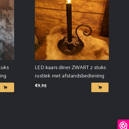
tuks
LED kaars diner ZWART 2 stuks
ing
rustiek met afstandsbediening
€
9,95